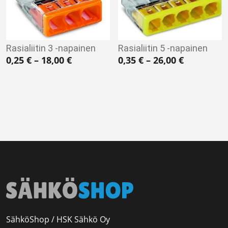
Rasialiitin 3 -napainen
Rasialiitin 5 -napainen
Hintaluokka: 0,25 € - 18,00 €
Hintaluokk
0,25
€
–
18,00
€
0,35
€
–
26,00
€
SähköShop / HSK Sähkö Oy