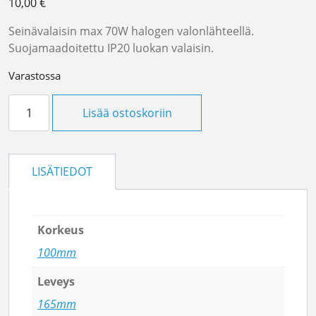
10,00
€
Seinävalaisin max 70W halogen valonlähteellä.
Suojamaadoitettu IP20 luokan valaisin.
Varastossa
Seinävalaisin Nicole Massive määrä
Lisää ostoskoriin
LISÄTIEDOT
Korkeus
100mm
Leveys
165mm