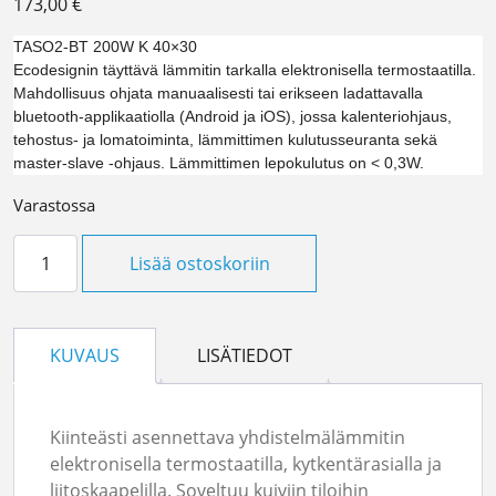
173,00
€
TASO2-BT 200W K 40×30
Ecodesignin täyttävä lämmitin tarkalla elektronisella termostaatilla.
Mahdollisuus ohjata manuaalisesti tai erikseen ladattavalla
bluetooth-applikaatiolla (Android ja iOS), jossa kalenteriohjaus,
tehostus- ja lomatoiminta, lämmittimen kulutusseuranta sekä
master-slave -ohjaus. Lämmittimen lepokulutus on < 0,3W.
Varastossa
Ensto TASO2-BT 200W määrä
Lisää ostoskoriin
KUVAUS
LISÄTIEDOT
Kiinteästi asennettava yhdistelmälämmitin
elektronisella termostaatilla, kytkentärasialla ja
liitoskaapelilla. Soveltuu kuiviin tiloihin