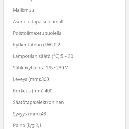
Malli:
muu
Asennustapa:
seinämalli
Poistoilma:
etupuolella
Kytkentäteho (kW):
0,2
Lämpötilan säätö (°C):
5 – 30
Sähkökytkentä:
1/N~230 V
Leveys (mm):
300
Korkeus (mm):
400
Säätötapa:
elektroninen
Syvyys (mm):48
Paino (kg):
2,1