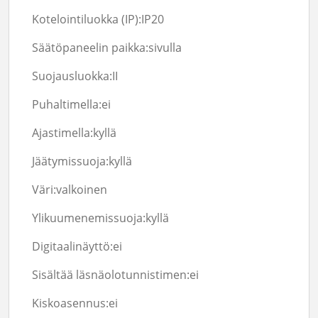
Kotelointiluokka (IP):
IP20
Säätöpaneelin paikka:
sivulla
Suojausluokka:
II
Puhaltimella:
ei
Ajastimella:
kyllä
Jäätymissuoja:
kyllä
Väri:
valkoinen
Ylikuumenemissuoja:
kyllä
Digitaalinäyttö:
ei
Sisältää läsnäolotunnistimen:
ei
Kiskoasennus:
ei